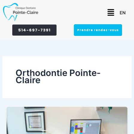
Aller
Menu
au
EN
contenu
514-697-7391
Prendre rendez-vous
Orthodontie Pointe-
Claire