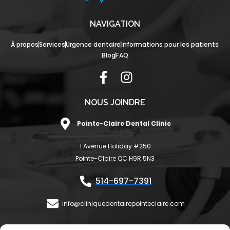
NAVIGATION
À propos
Services
Urgence dentaire
Informations pour les patients
Blog
FAQ
F
I
a
n
c
s
NOUS JOINDRE
e
t
Pointe-Claire Dental Clinic
b
a
o
g
1 Avenue Holiday #250
o
r
Pointe-Claire QC H9R 5N3
k
a
-
m
514-697-7391
f
info@cliniquedentairepointeclaire.com