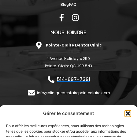
Blog
FAQ
F
I
a
n
c
s
NOUS JOINDRE
e
t
Pointe-Claire Dental Clinic
b
a
o
g
1 Avenue Holiday #250
o
r
Pointe-Claire QC H9R 5N3
k
a
-
m
514-697-7391
f
info@cliniquedentairepointeclaire.com
HEURES D'OUVERTURE
Gérer le consentement
Lundi:
9h30 - 18h
Pour offrir les meilleures expériences, nous utilisons des technologies
Mardi:
9h30 - 18h
telles que les cookies pour stocker et/ou accéder aux informations des
Mercredi:
8h30 - 17h
appareils. Le fait de consentir à ces technologies nous permettra de