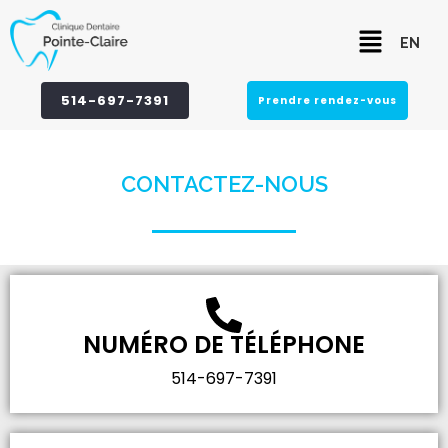
Aller
Menu
au
EN
contenu
514-697-7391
Prendre rendez-vous
CONTACTEZ-NOUS
NUMÉRO DE TÉLÉPHONE
514-697-7391