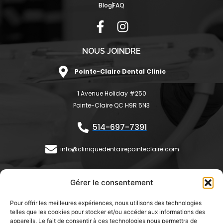
Blog
FAQ
F
I
a
n
c
s
NOUS JOINDRE
e
t
Pointe-Claire Dental Clinic
b
a
o
g
1 Avenue Holiday #250
o
r
Pointe-Claire QC H9R 5N3
k
a
-
m
514-697-7391
f
info@cliniquedentairepointeclaire.com
HEURES D'OUVERTURE
Gérer le consentement
Lundi:
9h30 - 18h
Pour offrir les meilleures expériences, nous utilisons des technologies
Mardi:
9h30 - 18h
telles que les cookies pour stocker et/ou accéder aux informations des
Mercredi:
8h30 - 17h
appareils. Le fait de consentir à ces technologies nous permettra de