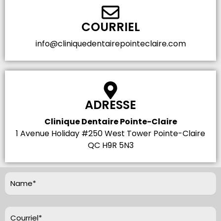
COURRIEL
info@cliniquedentairepointeclaire.com
ADRESSE
Clinique Dentaire Pointe-Claire
1 Avenue Holiday #250 West Tower Pointe-Claire
QC H9R 5N3
Nom
(Nécessaire)
Prénom
Courriel*