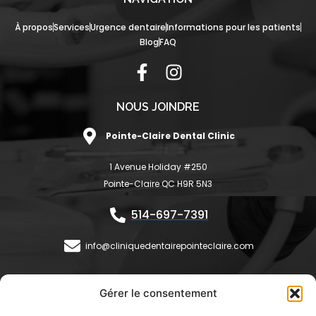
À propos
Services
Urgence dentaire
Informations pour les patients
Blog
FAQ
F
I
a
n
c
s
NOUS JOINDRE
e
t
Pointe-Claire Dental Clinic
b
a
o
g
1 Avenue Holiday #250
o
r
Pointe-Claire QC H9R 5N3
k
a
-
m
514-697-7391
f
info@cliniquedentairepointeclaire.com
HEURES D'OUVERTURE
Gérer le consentement
Lundi:
9h30 - 18h