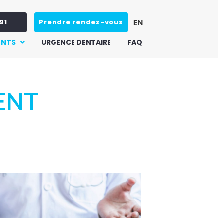
91
Prendre rendez-vous
EN
ENTS
URGENCE DENTAIRE
FAQ
ENT