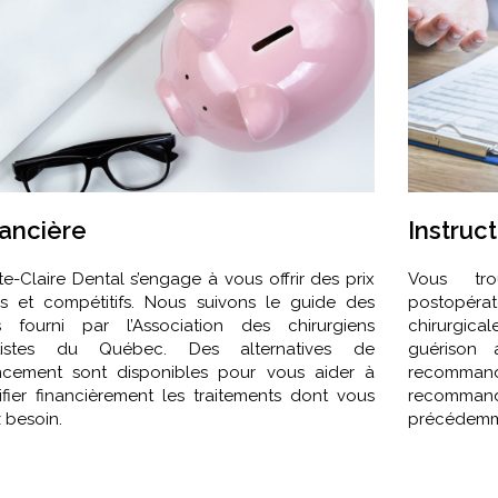
nancière
Instruc
te-Claire Dental s’engage à vous offrir des prix
Vous tro
es et compétitifs. Nous suivons le guide des
postopéra
fs fourni par l’Association des chirurgiens
chirurgica
tistes du Québec. Des alternatives de
guérison 
ncement sont disponibles pour vous aider à
recomma
ifier financièrement les traitements dont vous
recommand
 besoin.
précédemme