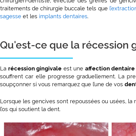
chirurgien-dentiste, effectue des greffes de genciv
traitements de chirurgie buccale tels que
l’extracti
sagesse
et les
implants dentaires
.
Qu'est-ce que la récession 
La
récession gingivale
est une
affection dentaire
souffrent car elle progresse graduellement. La p
soupçonner si vous remarquez que l’une de vos
den
Lorsque les gencives sont repoussées ou usées, la
l’os qui soutient la dent.