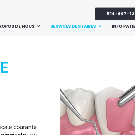
514-697-73
PROPOS DE NOUS
SERVICES DENTAIRES
INFO PATI
VE
icale courante
gingivale
en