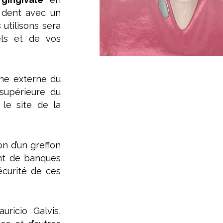
a dent avec un
 utilisons sera
els et de vos
che externe du
 supérieure du
 le site de la
ion d’un greffon
ent de banques
écurité de ces
uricio Galvis,