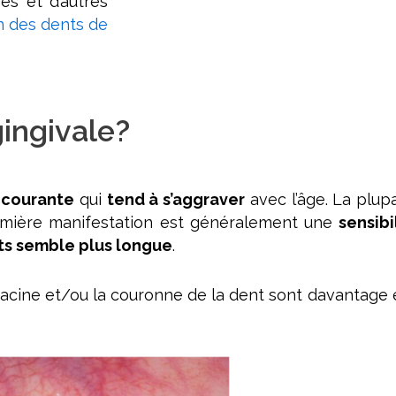
es et d’autres
on des dents de
gingivale?
 courante
qui
tend à s’aggraver
avec l’âge. La plup
remière manifestation est généralement une
sensibi
ts semble plus longue
.
 racine et/ou la couronne de la dent sont davantag