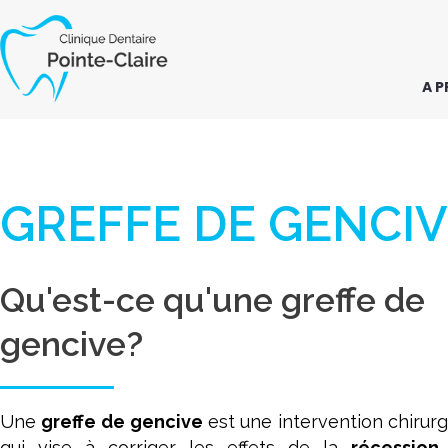
Aller
au
contenu
A 
GREFFE DE GENCI
Qu'est-ce qu'une greffe de
gencive?
Une
greffe de
gencive
est une intervention chirurg
qui vise à corriger les effets de la
récession 