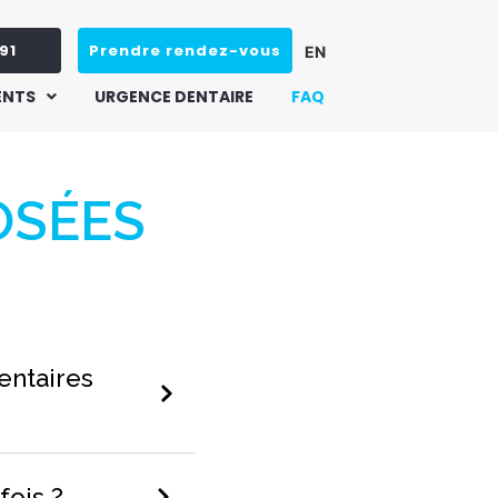
91
Prendre rendez-vous
EN
ENTS
URGENCE DENTAIRE
FAQ
OSÉES
entaires
fois ?