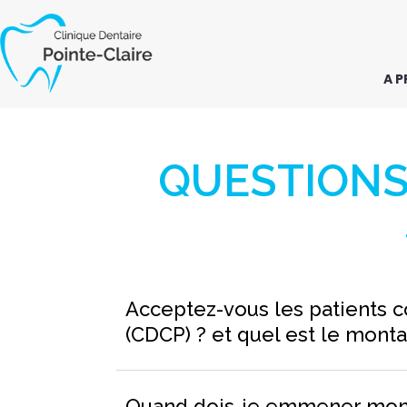
Aller
au
contenu
A 
QUESTIONS
Acceptez-vous les patients c
(CDCP) ? et quel est le monta
Quand dois-je emmener mon e