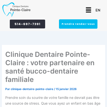
Aller
Menu
au
EN
contenu
514-697-7391
Prendre rendez-vous
Clinique Dentaire Pointe-
Claire : votre partenaire en
santé bucco-dentaire
familiale
Par
clinique-dentaire-pointe-claire
/
15 janvier 2026
Prendre soin du sourire de votre famille ne devrait pas être
une source de stress. Que vous ayez un enfant en bas âge