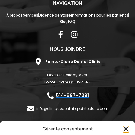
NAVIGATION
À propos
Services
Urgence dentaire
Informations pour les patients
Blog
FAQ
F
I
a
n
c
s
NOUS JOINDRE
e
t
Pointe-Claire Dental Clinic
b
a
o
g
1 Avenue Holiday #250
o
r
Pointe-Claire QC H9R 5N3
k
a
-
m
514-697-7391
f
info@cliniquedentairepointeclaire.com
HEURES D'OUVERTURE
Gérer le consentement