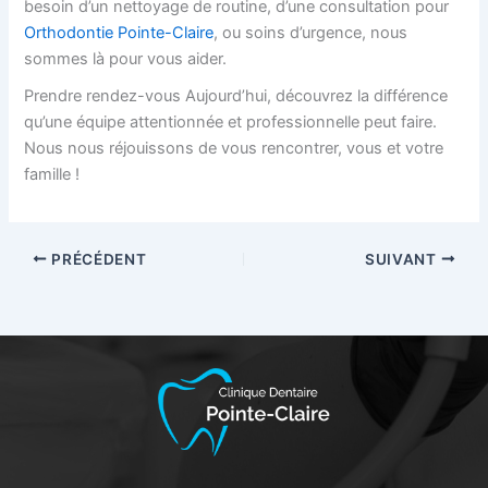
besoin d’un nettoyage de routine, d’une consultation pour
Orthodontie Pointe-Claire
, ou soins d’urgence, nous
sommes là pour vous aider.
Prendre rendez-vous
Aujourd’hui, découvrez la différence
qu’une équipe attentionnée et professionnelle peut faire.
Nous nous réjouissons de vous rencontrer, vous et votre
famille !
PRÉCÉDENT
SUIVANT